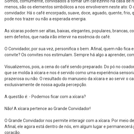
Somos, comumente, convidados a tomar um cafezinho na casa de nos
menos, são os elementos simbólicos a nos envolverem neste ato: O ca
convidador. Há o café encorpado, suave, doce, aguado, quente, frio, 
pode nos trazer ou não a esperada energia.
As xícaras podem ser altas, baixas, elegantes, populares, brancas, c
sem defeitos, que nada irão intervir na essência do café.
O Convidador, por sua vez, personifica o bem. Afinal, quem não fic
convite? Os convites nos estimulam. Sempre há algo a aprender, comp
Visualizemos, pois, a cena do café sendo preparado. Do pó no coador
que se molda à xícara e nos é servido como uma experiência sensoria
prazerosa ou não. O resultado do manuseio da xícara e ao servir o 
exclusivamente de nossa aguda percepção.
A questão é: - Podemos ficar com a xícara?
Não! A xícara pertence ao Grande Convidador!
O Grande Convidador nos permite interagir com a xícara. Por meio de
Afinal, ele agora está dentro de nós, em algum lugar e permanecer
coração.