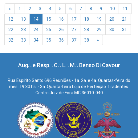
«
1
2
3
4
5
6
7
8
9
10
11
(current)
12
13
14
15
16
17
18
19
20
21
22
23
24
25
26
27
28
29
30
31
32
33
34
35
36
37
38
»
Aug∴ e Resp∴ C∴ L∴ M∴ Benso Di Cavour
Rua Espírito Santo 696 Reuniões - 1a. 2a. e 4a. Quartas-feira do
mês. 19:30 hs. - 3a. Quarta-feira Loja de Perfeição Tiradentes.
Centro Juiz de Fora MG 36010-040