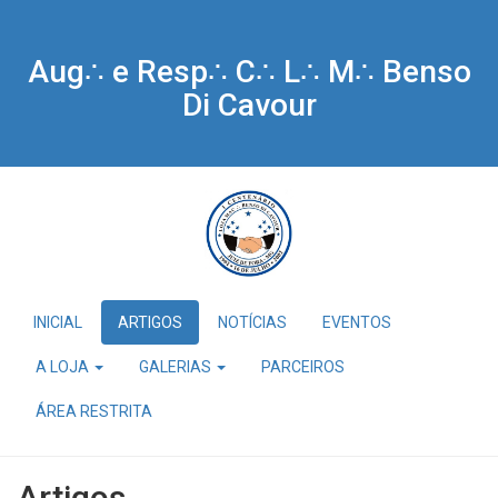
Aug∴ e Resp∴ C∴ L∴ M∴ Benso
Di Cavour
INICIAL
ARTIGOS
NOTÍCIAS
EVENTOS
A LOJA
GALERIAS
PARCEIROS
ÁREA RESTRITA
Artigos