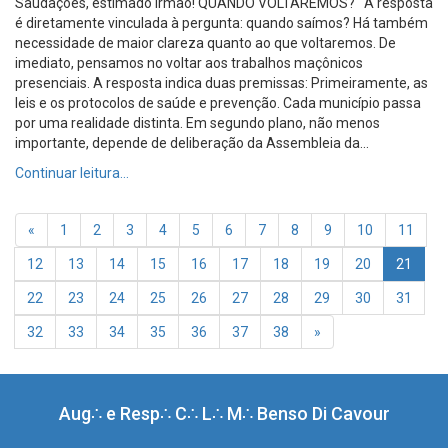
Saudações, estimado Irmão! QUANDO VOLTAREMOS? A resposta
é diretamente vinculada à pergunta: quando saímos? Há também
necessidade de maior clareza quanto ao que voltaremos. De
imediato, pensamos no voltar aos trabalhos maçônicos
presenciais. A resposta indica duas premissas: Primeiramente, as
leis e os protocolos de saúde e prevenção. Cada município passa
por uma realidade distinta. Em segundo plano, não menos
importante, depende de deliberação da Assembleia da...
Continuar leitura…
«
1
2
3
4
5
6
7
8
9
10
11
(curr
12
13
14
15
16
17
18
19
20
21
22
23
24
25
26
27
28
29
30
31
32
33
34
35
36
37
38
»
Aug∴ e Resp∴ C∴ L∴ M∴ Benso Di Cavour