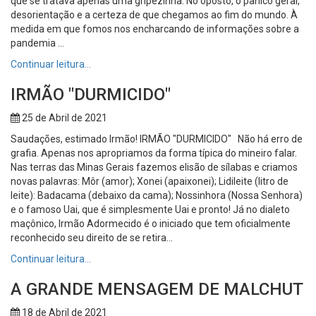
que se tratava apenas uma gripezinha. No oposto, o pânico geral,
desorientação e a certeza de que chegamos ao fim do mundo. À
medida em que fomos nos encharcando de informações sobre a
pandemia ...
Continuar leitura…
IRMÃO "DURMICIDO"
25 de Abril de 2021
Saudações, estimado Irmão! IRMÃO "DURMICIDO" Não há erro de
grafia. Apenas nos apropriamos da forma típica do mineiro falar.
Nas terras das Minas Gerais fazemos elisão de sílabas e criamos
novas palavras: Môr (amor); Xonei (apaixonei); Lidileite (litro de
leite): Badacama (debaixo da cama); Nossinhora (Nossa Senhora)
e o famoso Uai, que é simplesmente Uai e pronto! Já no dialeto
maçônico, Irmão Adormecido é o iniciado que tem oficialmente
reconhecido seu direito de se retira...
Continuar leitura…
A GRANDE MENSAGEM DE MALCHUT
18 de Abril de 2021