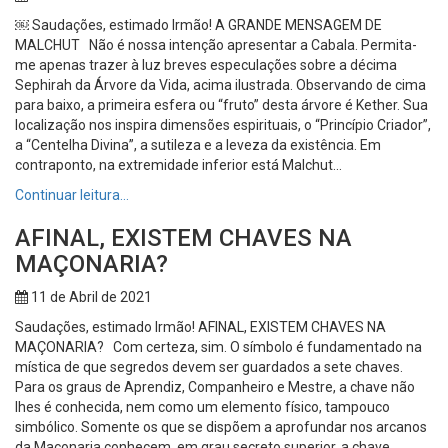
￼ Saudações, estimado Irmão! A GRANDE MENSAGEM DE
MALCHUT Não é nossa intenção apresentar a Cabala. Permita-
me apenas trazer à luz breves especulações sobre a décima
Sephirah da Árvore da Vida, acima ilustrada. Observando de cima
para baixo, a primeira esfera ou “fruto” desta árvore é Kether. Sua
localização nos inspira dimensões espirituais, o “Princípio Criador”,
a “Centelha Divina”, a sutileza e a leveza da existência. Em
contraponto, na extremidade inferior está Malchut...
Continuar leitura…
AFINAL, EXISTEM CHAVES NA
MAÇONARIA?
11 de Abril de 2021
Saudações, estimado Irmão! AFINAL, EXISTEM CHAVES NA
MAÇONARIA? Com certeza, sim. O símbolo é fundamentado na
mística de que segredos devem ser guardados a sete chaves.
Para os graus de Aprendiz, Companheiro e Mestre, a chave não
lhes é conhecida, nem como um elemento físico, tampouco
simbólico. Somente os que se dispõem a aprofundar nos arcanos
da Maçonaria conhecem, em grau secreto superior, a chave